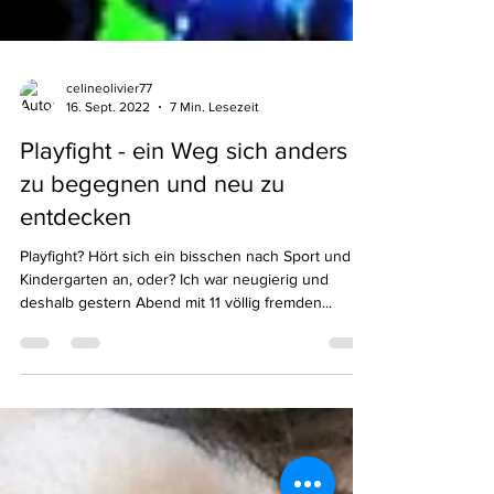
celineolivier77
16. Sept. 2022
7 Min. Lesezeit
Playfight - ein Weg sich anders
zu begegnen und neu zu
entdecken
Playfight? Hört sich ein bisschen nach Sport und
Kindergarten an, oder? Ich war neugierig und
deshalb gestern Abend mit 11 völlig fremden...