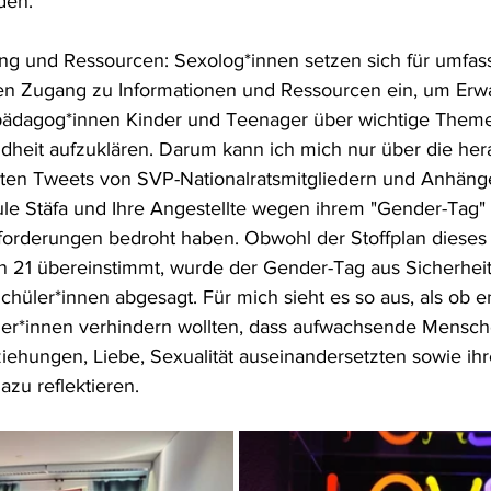
den.
ng und Ressourcen: Sexolog*innen setzen sich für umfas
en Zugang zu Informationen und Ressourcen ein, um Erw
pädagog*innen Kinder und Teenager über wichtige Theme
dheit aufzuklären. Darum kann ich mich nur über die he
rten Tweets von SVP-Nationalratsmitgliedern und Anhänge
hule Stäfa und Ihre Angestellte wegen ihrem "Gender-Tag" 
forderungen bedroht haben. Obwohl der Stoffplan dieses
n 21 übereinstimmt, wurde der Gender-Tag aus Sicherheit
chüler*innen abgesagt. Für mich sieht es so aus, als ob en
r*innen verhindern wollten, dass aufwachsende Mensche
ehungen, Liebe, Sexualität auseinandersetzten sowie ihr
zu reflektieren. 