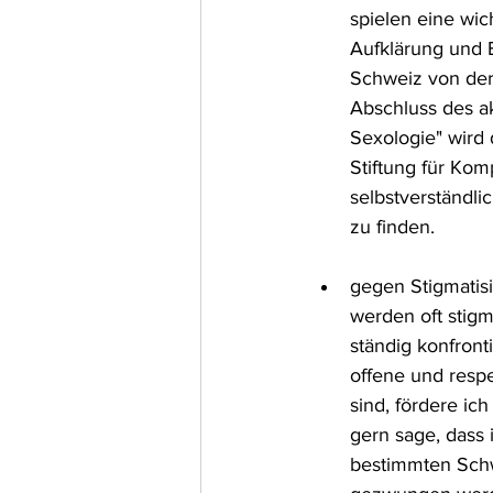
spielen eine wic
Aufklärung und B
Schweiz von der
Abschluss des a
Sexologie" wird 
Stiftung für Ko
selbstverständli
zu finden.
gegen Stigmatis
werden oft stigm
ständig konfront
offene und respe
sind, fördere ic
gern sage, dass 
bestimmten Schw