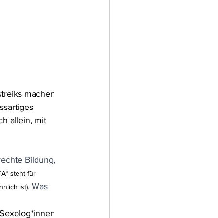
streiks machen 
ssartiges 
 allein, mit 
rechte Bildung, 
A* steht für 
 Was 
lich ist).
 Sexolog*innen 