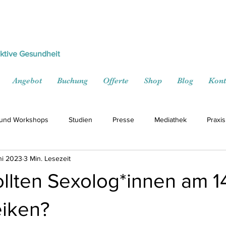
ektive Gesundheit
Angebot
Buchung
Offerte
Shop
Blog
Kont
 und Workshops
Studien
Presse
Mediathek
Praxis
uni 2023
3 Min. Lesezeit
lten Sexolog*innen am 14
eiken?