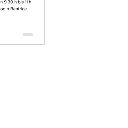
 9.30 h bis 11 h
login Beatrice