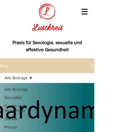
Lustkreis
Praxis für Sexologie, sexuelle und
affektive Gesundheit
Blog
Alle Beiträge
Alle Beiträge
Sexualität
Events und
Workshops
Studien
Presse