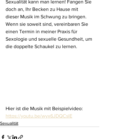
Sexualität kann man lernen! Fangen Sie 
doch an, Ihr Becken zu Hause mit 
dieser Musik im Schwung zu bringen. 
Wenn sie soweit sind, vereinbaren Sie 
einen Termin in meiner Praxis für 
Sexologie und sexuelle Gesundheit, um 
die doppelte Schaukel zu lernen.
Hier ist die Musik mit Beispielvideo:
https://youtu.be/wyx6JDQCslE
Sexualität