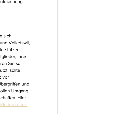
anntmachung 
e sich 
und Volketswil, 
terstützen 
lieder, ihres 
ren Sie so 
zt, sollte 
z vor 
bergriffen und 
vollen Umgang 
chaffen. Hier 
 Kindern über 