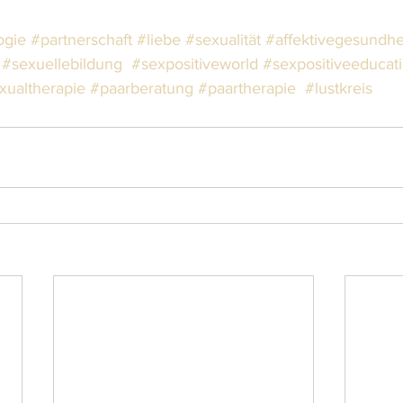
ogie
#partnerschaft
#liebe
#sexualität
#affektivegesundhe
#sexuellebildung
#sexpositiveworld
#sexpositiveeducat
xualtherapie
#paarberatung
#paartherapie
#lustkreis