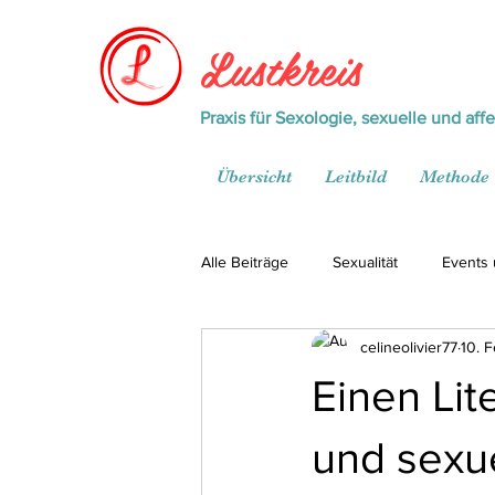
Lustkreis
Praxis für Sexologie, sexuelle und aff
Übersicht
Leitbild
Methode
Alle Beiträge
Sexualität
Events
celineolivier77
10. 
Einen Lit
und sexue