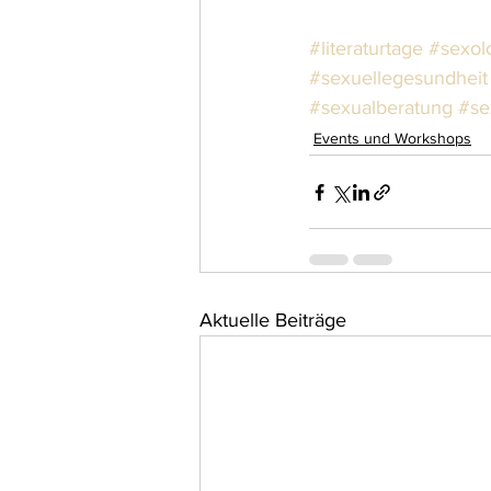
#literaturtage
#sexol
#sexuellegesundheit
#sexualberatung
#se
Events und Workshops
Aktuelle Beiträge