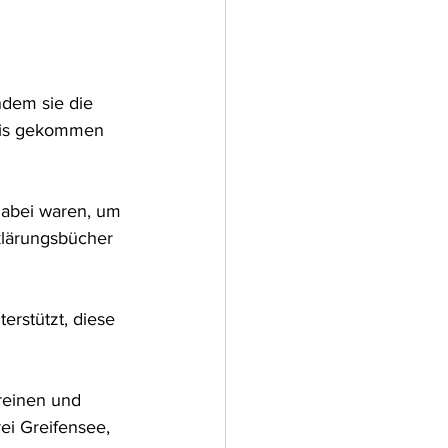
ndem sie die 
axis gekommen 
dabei waren, um 
klärungsbücher 
rstützt, diese 
reinen und 
ei Greifensee, 