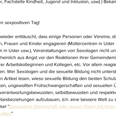
, Fachstelle Kindheit, Jugend und Inklusion, usw) ) Bek
n sexpositiven Tag! 
wieder enttäuscht, dass einige Personen oder Vereine, di
en, Frauen und Kinder engagieren (Mütterzentren in Uster 
en in Uster usw.), Veranstaltungen von Sexologen nicht un
heinlich aus Angst vor den Reaktionen ihrer Gemeindemitg
er Arbeitskolleginnen und Kollegen, etc. Vor allem reagie
. Wer Sexologen und die sexuelle Bildung nicht unterstüt
n Artikel lesen, wieso sexuelle Bildung den besten Schut
ten, ungewollten Frühschwangerschaften und sexuellen Ü
n verantwortungsbewussten, selbstbewussten und respekt
iebesbeziehungen aufzubauen, d.h. eine bessere Welt zu s
kel "
Sexpositive Elternschaft oder warum Eltern mit Ihren
ollten
"