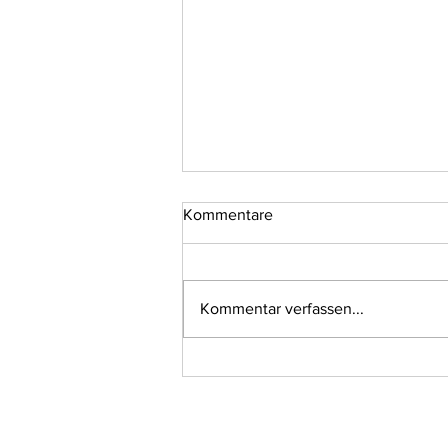
Kommentare
Kommentar verfassen...
"Sexologue de rue" - ein
neuer Ansatz für
Demokratisierung sexueller
Bildung und Sexualberatung