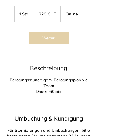
220
Schweizer
1 Std.
1
220 CHF
Online
Franken
S
t
d
Weiter
Beschreibung
Beratungsstunde gem. Beratungsplan via
Zoom
Dauer: 60min
Umbuchung & Kündigung
Für Stornierungen und Umbuchungen, bitte