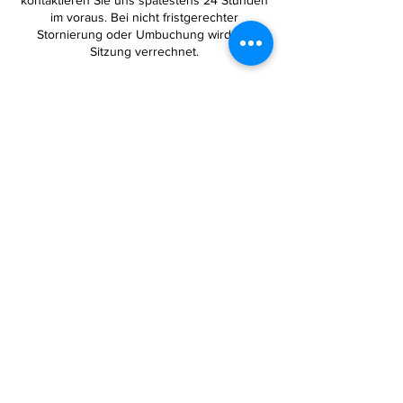
kontaktieren Sie uns spätestens 24 Stunden
im voraus. Bei nicht fristgerechter
Stornierung oder Umbuchung wird die
Sitzung verrechnet.
Kontaktangaben
+41 793935121
Lustkreis@hotmail.com
Riedwiesenstrasse 12, 8305 Dietlikon,
Switzerland
©2022 by Lustkreis.