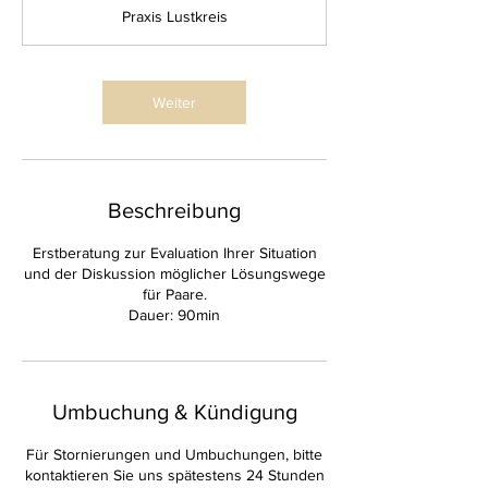
t
Praxis Lustkreis
d
3
0
M
Weiter
i
n
.
Beschreibung
Erstberatung zur Evaluation Ihrer Situation
und der Diskussion möglicher Lösungswege
für Paare.
Dauer: 90min
Umbuchung & Kündigung
Für Stornierungen und Umbuchungen, bitte
kontaktieren Sie uns spätestens 24 Stunden