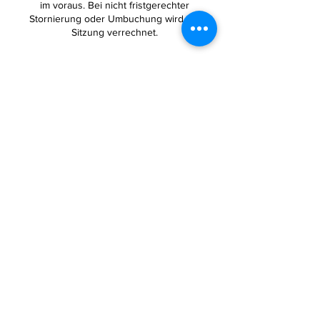
im voraus. Bei nicht fristgerechter
Stornierung oder Umbuchung wird die
Sitzung verrechnet.
Kontaktangaben
Riedwiesenstrasse 12, 8305 Dietlikon,
Switzerland
+41 793935121
Lustkreis@hotmail.com
©2022 by Lustkreis.