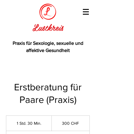
Lustkreis
Praxis für Sexologie, sexuelle und
affektive Gesundheit
Erstberatung für
Paare (Praxis)
300
Schweizer
1 Std. 30 Min.
1
300 CHF
Franken
S