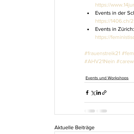
https://www.14ju
Events in der Sc
https://1406.ch/
Events in Zürich:
https://feministi
#frauenstreik21
#femi
#AHV21Nein
#carew
Events und Workshops
Aktuelle Beiträge