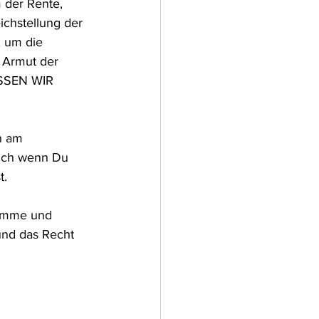
m der Rente, 
chstellung der 
, um die 
 Armut der 
ASSEN WIR 
h am 
Dich wenn Du 
t. 
timme und 
und das Recht 