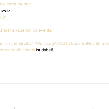
ni.ch/argumente/
hweiz:
2021
scherstreikzuerich.ch/events/
nistischerstreik21
#RückzugAHV21
#65JahreNochImmer
orkunite
#lustkreis
 ist dabei!