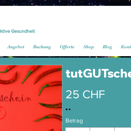
ektive Gesundheit
Angebot
Buchung
Offerte
Shop
Blog
Kont
tutGUTsch
25 CHF
Betrag