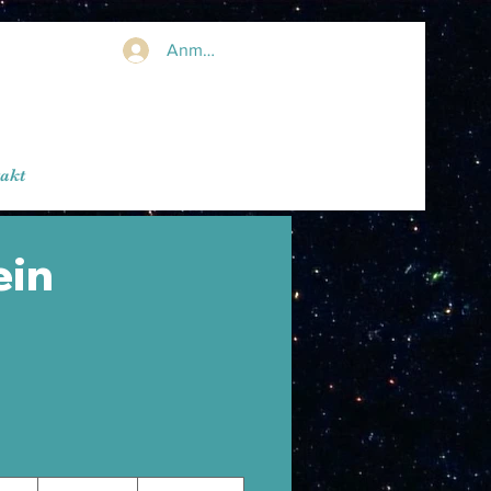
Anmelden
akt
ein