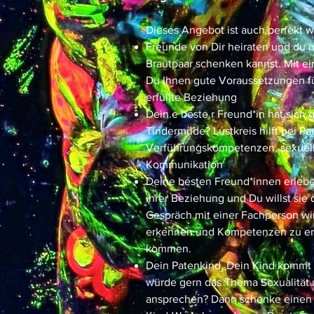
Dieses Angebot ist auch perfekt 
Freunde von Dir heiraten und du 
Brautpaar schenken kannst. Mit e
Du Ihnen gute Voraussetzungen für
erfüllte Beziehung
Dein.e beste.r Freund*in hat sich 
Tindermüde? Lustkreis hilft bei P
Verführungskompetenzen, sexuell
Kommunikation
Deine besten Freund*innen erleben
ihrer Beziehung und Du willst sie 
Gespräch mit einer Fachperson wir
erkennen und Kompetenzen zu erl
kommen.
Dein Patenkind, Dein Kind kommt 
würde gern das Thema Sexualität
ansprechen? Dann schenke einen G