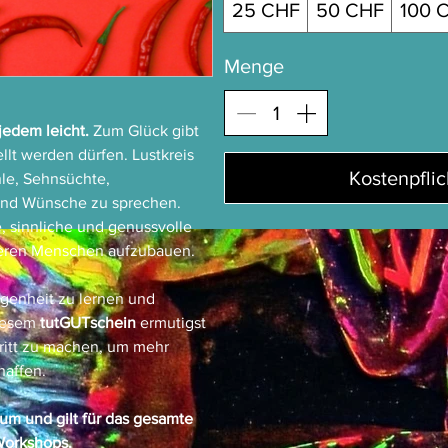
25 CHF
50 CHF
100 
Menge
 jedem leicht.
Zum Glück gibt
ellt werden dürfen.
Lustkreis
Kostenpflic
le, Sehnsüchte,
und Wünsche zu sprechen.
e, sinnliche und genussvolle
deren Menschen aufzubauen.
genheit zu lernen und
diesem
tutGUTschein
ermutigst
ritt zu machen, um mehr
haffen.
tum und gilt für das gesamte
Workshops.