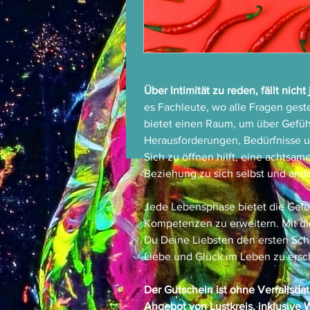
Über Intimität zu reden, fällt nicht
es Fachleute, wo alle Fragen gest
bietet einen Raum, um über Gefüh
Herausforderungen, Bedürfnisse 
Sich zu öffnen hilft, eine achtsam
Beziehung zu sich selbst und an
Jede Lebensphase bietet die Gele
Kompetenzen zu erweitern. Mit 
Du Deine Liebsten den ersten Sch
Liebe und Glück im Leben zu ersc
Der Gutschein ist ohne Verfallsda
Angebot von Lustkreis, inklusive 