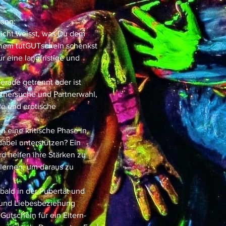
wenn:
nicht weisst, was Du dem
inem tutGUTschein schenkst
 eine langfristige und
gerade getrennt oder ist
artnersuche und Partnerwahl,
e und erotische
 eine kritische Phase in
dabei unterstützen? Ein
d helfen ihre Stärken zu
ernen, um daraus zu
bald in der Pubertät und
 und Liebesbeziehung
utschein für ein Eltern-