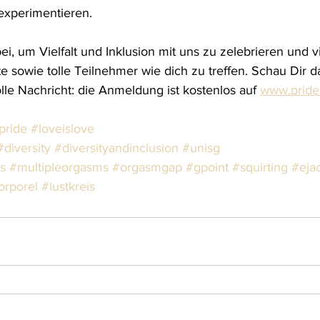
xperimentieren.
, um Vielfalt und Inklusion mit uns zu zelebrieren und vi
e sowie tolle Teilnehmer wie dich zu treffen. Schau Dir da
le Nachricht: die Anmeldung ist kostenlos auf 
www.pride
pride
#loveislove
#diversity
#diversityandinclusion
#unisg
s
#multipleorgasms
#orgasmgap
#gpoint
#squirting
#ejac
orporel
#lustkreis