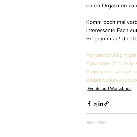
euren Orgasmen zu e
Komm doch mal vorbei
interessante Fachleut
Programm an! Und tol
#pridemonthsg
#lgbt
#lovewins
#equality
#swisspride
#orgasm
#lubrification
#sexoc
Events und Workshops