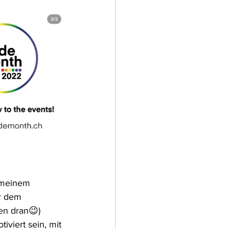
 meinem 
r dem 
en dran😉) 
iviert sein, mit 