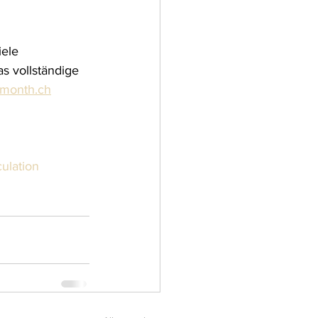
ele 
s vollständige 
month.ch
ulation