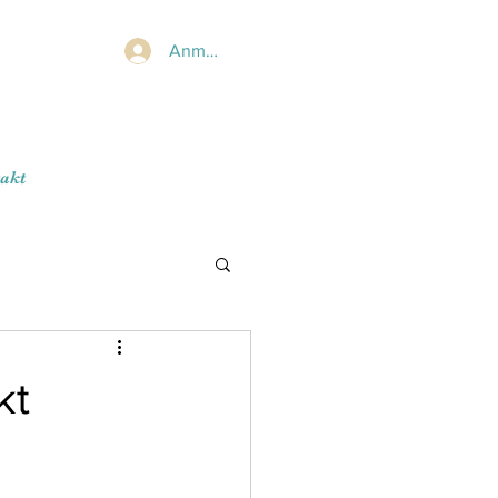
Anmelden
akt
kt