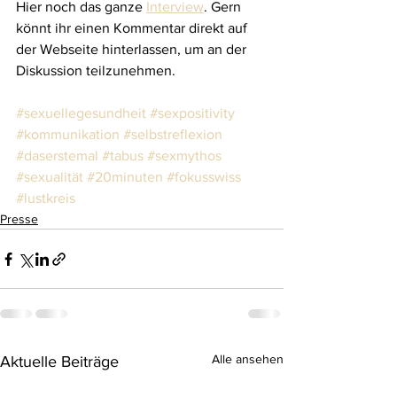
Hier noch das ganze 
Interview
. Gern 
könnt ihr einen Kommentar direkt auf 
der Webseite hinterlassen, um an der 
Diskussion teilzunehmen.
#sexuellegesundheit
#sexpositivity
#kommunikation
#selbstreflexion
#daserstemal
#tabus
#sexmythos
#sexualität
#20minuten
#fokusswiss
#lustkreis
Presse
Alle ansehen
Aktuelle Beiträge