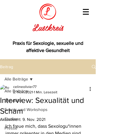
Lustkreis
Praxis für Sexologie, sexuelle und
affektive Gesundheit
Beitrag
Alle Beiträge
celineolivier77
Alle Beiträge
2. Nov. 2021
1 Min. Lesezeit
Interview: Sexualität und
Sexualität
Scham
Events und Workshops
Studien
Aktualisiert:
9. Nov. 2021
Ich freue mich, dass Sexologu*innen 
Presse
immer präsenter in den Medien sind 